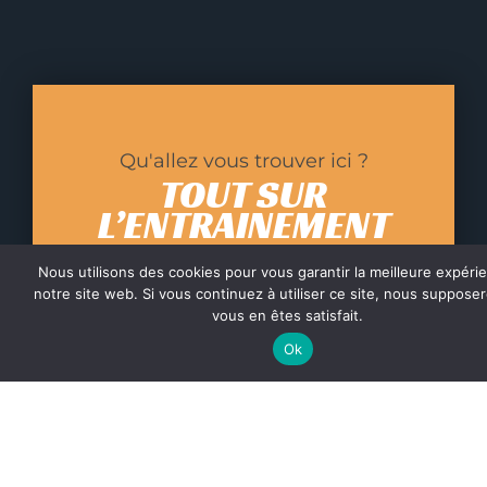
Qu'allez vous trouver ici ?
TOUT SUR
L’ENTRAINEMENT
Nous utilisons des cookies pour vous garantir la meilleure expéri
Ici je vais partager avec vous mes trucs et
notre site web. Si vous continuez à utiliser ce site, nous suppose
astuces que j’ai appris au cours de ces
vous en êtes satisfait.
quelques dernières années.
Ok
Je sais qu’il y aura des critiques mais
justement, c’est fait pour !
Pour avancer dans un domaine qui plaît
mais souvent que l’on découvre jour après